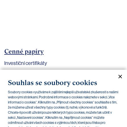
bankovnictví
Kariéra
Kontakty
Cenné papíry
Investiční certifikáty
Aktuální dokumenty
Archiv
Souhlas se soubory cookies
Soubory cookies využíváme k zajištění nejlepší uživatelské zkušenosti s našimi
CZK
EUR
webovými stránkami. Podrobné informace o cookies naleznete v sekci „Více
informací o cookies“. Kliknutím na „Přijmout všechny cookies“ souhlasíte s tím,
že můžeme užívat všechny typy cookies (tj. nutné, výkonové a funkční).
Chcete-li povolit užívání pouze některých typů cookies, můžete tak učinit v
Home Credit
SKODA
CSG FIN
sekci „Nastavení cookies“. Kliknutím na „Nepříjmout cookies“ můžete
odmítnout užívání všech cookies s výjimkou těch, které jsou třeba pro