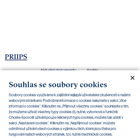
bankovnictví
Kariéra
Kontakty
PRIIPS
Aktuální dokumenty
Archiv
Souhlas se soubory cookies
CZK
EUR
Soubory cookies využíváme k zajištění nejlepší uživatelské zkušenosti s našimi
webovými stránkami. Podrobné informace o cookies naleznete v sekci „Více
informací o cookies“. Kliknutím na „Přijmout všechny cookies“ souhlasíte s tím,
že můžeme užívat všechny typy cookies (tj. nutné, výkonové a funkční).
Home Credit
SKODA
CSG FIN
Chcete-li povolit užívání pouze některých typů cookies, můžete tak učinit v
sekci „Nastavení cookies“. Kliknutím na „Nepříjmout cookies“ můžete
odmítnout užívání všech cookies s výjimkou těch, které jsou třeba pro
V této kategorii nejsou zatím žádné
fungování našich webových stránek, tzv. nutné (technické) cookies.
dokumenty