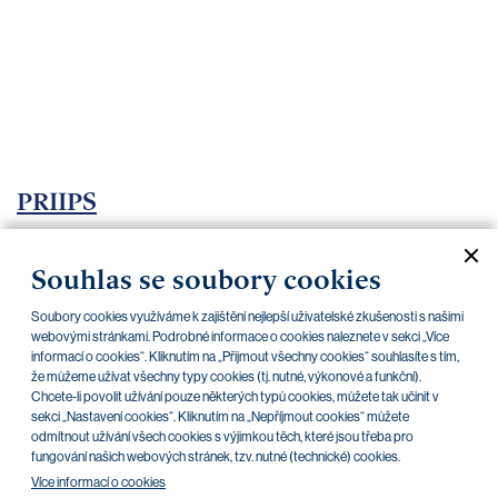
bankovnictví
Kariéra
Kontakty
PRIIPS
Aktuální dokumenty
Archiv
Souhlas se soubory cookies
Soubory cookies využíváme k zajištění nejlepší uživatelské zkušenosti s našimi
CZK
EUR
webovými stránkami. Podrobné informace o cookies naleznete v sekci „Více
informací o cookies“. Kliknutím na „Přijmout všechny cookies“ souhlasíte s tím,
že můžeme užívat všechny typy cookies (tj. nutné, výkonové a funkční).
Chcete-li povolit užívání pouze některých typů cookies, můžete tak učinit v
Home Credit
SKODA
CSG FIN
sekci „Nastavení cookies“. Kliknutím na „Nepříjmout cookies“ můžete
odmítnout užívání všech cookies s výjimkou těch, které jsou třeba pro
fungování našich webových stránek, tzv. nutné (technické) cookies.
V této kategorii nejsou zatím žádné
Více informací o cookies
dokumenty