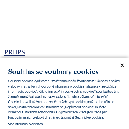
bankovnictví
Kariéra
Kontakty
PRIIPS
Aktuální dokumenty
Archiv
Souhlas se soubory cookies
Soubory cookies využíváme k zajištění nejlepší uživatelské zkušenosti s našimi
CZK
EUR
webovými stránkami. Podrobné informace o cookies naleznete v sekci „Více
informací o cookies“. Kliknutím na „Přijmout všechny cookies“ souhlasíte s tím,
že můžeme užívat všechny typy cookies (tj. nutné, výkonové a funkční).
Chcete-li povolit užívání pouze některých typů cookies, můžete tak učinit v
Home Credit
SKODA
CSG FIN
sekci „Nastavení cookies“. Kliknutím na „Nepříjmout cookies“ můžete
odmítnout užívání všech cookies s výjimkou těch, které jsou třeba pro
fungování našich webových stránek, tzv. nutné (technické) cookies.
V této kategorii nejsou zatím žádné
Více informací o cookies
dokumenty