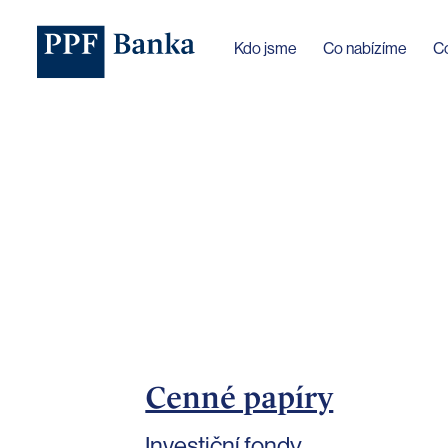
Jazyk webu byl změněn na češtinu
Kdo jsme
Co nabízíme
C
Cenné papíry
Investiční fondy