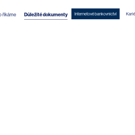
Internetové bankovnictví
Kari
o říkáme
Důležité dokumenty