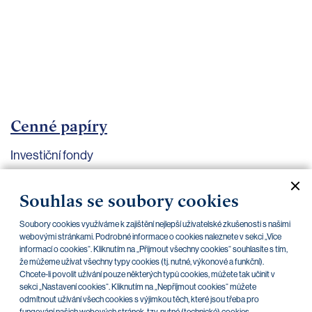
bankovnictví
Kariéra
Kontakty
Cenné papíry
Investiční fondy
Aktuální dokumenty
Archiv
Souhlas se soubory cookies
Soubory cookies využíváme k zajištění nejlepší uživatelské zkušenosti s našimi
CZK
EUR
USD
webovými stránkami. Podrobné informace o cookies naleznete v sekci „Více
informací o cookies“. Kliknutím na „Přijmout všechny cookies“ souhlasíte s tím,
že můžeme užívat všechny typy cookies (tj. nutné, výkonové a funkční).
Chcete-li povolit užívání pouze některých typů cookies, můžete tak učinit v
BlackRock
sekci „Nastavení cookies“. Kliknutím na „Nepříjmout cookies“ můžete
odmítnout užívání všech cookies s výjimkou těch, které jsou třeba pro