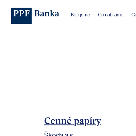
Jazyk webu byl změněn na češtinu
Kdo jsme
Co nabízíme
C
Cenné papíry
Škoda a.s.