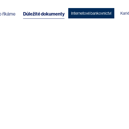
Internetové bankovnictví
Kari
o říkáme
Důležité dokumenty