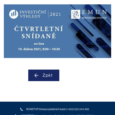
Zpět
NONSTOP blokace platebních karet (+420) 222 244 266