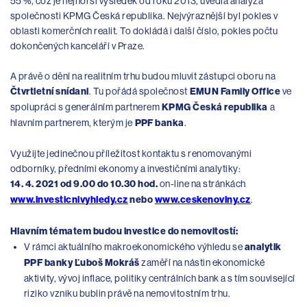
55 %, což je nejhorší výsledek od roku 2013, uvedla analýza
společnosti KPMG Česká republika. Nejvýraznější byl pokles v
oblasti komerčních realit. To dokládá i další číslo, pokles počtu
dokončených kanceláří v Praze.
A právě o dění na realitním trhu budou mluvit zástupci oboru na
Čtvrtletní snídani
. Tu pořádá společnost
EMUN Family Office
ve
spolupráci s generálním partnerem
KPMG Česká republika
a
hlavním partnerem, kterým je
PPF banka
.
Využijte jedinečnou příležitost kontaktu s renomovanými
odborníky, předními ekonomy a investičními analytiky:
14. 4. 2021 od 9.00 do 10.30 hod.
on-line na stránkách
www.investicnivyhledy.cz
nebo
www.ceskenoviny.cz
.
Hlavním tématem budou investice do nemovitostí:
V rámci aktuálního makroekonomického výhledu se
analytik
PPF banky Ľuboš Mokráš
zaměří na nástin ekonomické
aktivity, vývoj inflace, politiky centrálních bank a s tím související
riziko vzniku bublin právě na nemovitostním trhu.