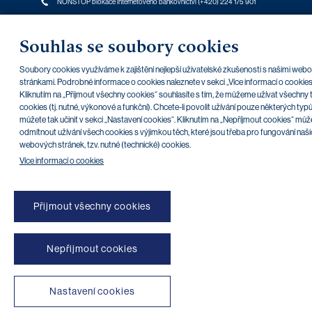
NONSTOP blokace internetového bankovnictví (+420) 224 175 901
Transparentní účty
|
Aplikace třetích stran
|
Klientské API
|
Mapa stránek
|
Podmínky použití
|
Cookies
Souhlas se soubory cookies
Copyright © 2026 PPF banka a. s.
Soubory cookies využíváme k zajištění nejlepší uživatelské zkušenosti s našimi web
stránkami. Podrobné informace o cookies naleznete v sekci „Více informací o cookies
Kliknutím na „Přijmout všechny cookies“ souhlasíte s tím, že můžeme užívat všechny 
cookies (tj. nutné, výkonové a funkční). Chcete-li povolit užívání pouze některých typ
můžete tak učinit v sekci „Nastavení cookies“. Kliknutím na „Nepříjmout cookies“ můž
odmítnout užívání všech cookies s výjimkou těch, které jsou třeba pro fungování naši
webových stránek, tzv. nutné (technické) cookies.
Více informací o cookies
Přijmout všechny cookies
Nepřijmout cookies
Nastavení cookies