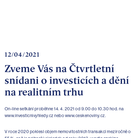
bankovnictví
Kariéra
Kontakty
12/04/2021
Zveme Vás na Čtvrtletní
snídani o investicích a dění
na realitním trhu
On-line setkání proběhne 14. 4. 2021 od 9.00 do 10.30 hod. na
www.investicnivyhledy.cz nebo www.ceskenoviny.cz.
V roce 2020 poklesl objem nemovitostních transakcí meziročně o