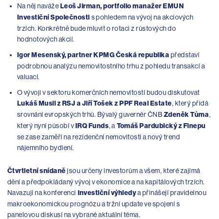
Na něj naváže
Leoš Jirman, portfolio manažer EMUN
Investiční Společnosti
s pohledem na vývoj na akciových
trzích. Konkrétně bude mluvit o rotaci z růstových do
hodnotových akcií.
Igor Mesenský, partner KPMG Česká republika
představí
podrobnou analýzu nemovitostního trhu z pohledu transakcí a
valuací.
O vývoji v sektoru komerčních nemovitostí budou diskutovat
Lukáš Musil z RSJ a Jiří Tošek z PPF Real Estate
, který přidá
srovnání evropských trhů. Bývalý guvernér ČNB
Zdeněk Tůma
,
který nyní působí v
IRQ Funds
, a
Tomáš Pardubický z Finepu
se zase zaměří na rezidenční nemovitosti a nový trend
nájemního bydlení.
Čtvrtletní snídaně
jsou určeny investorům a všem, které zajímá
dění a předpokládaný vývoj v ekonomice a na kapitálových trzích.
Navazují na konferenci
Investiční výhledy
a přinášejí pravidelnou
makroekonomickou prognózu a tržní update ve spojení s
panelovou diskusí na vybrané aktuální téma.