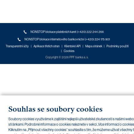
NONSTOP blokace platebních karet (+420) 222 244 266
NONSTOP blokace internetového bankovnictví (+420) 224 175 901
Transparentní účty
|
Aplikace třetích stran
|
Klientské API
|
Mapa stránek
|
Podmínky použití
|
Cookies
Copyright © 2026 PPF banka a. s.
Souhlas se soubory cookies
Soubory cookies využíváme k zajištění nejlepší uživatelské zkušenosti s našimi web
stránkami. Podrobné informace o cookies naleznete v sekci „Více informací o cookies
Kliknutím na „Přijmout všechny cookies“ souhlasíte s tím, že můžeme užívat všechny 