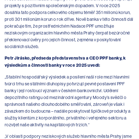
projekty s pozitivním společenským dopadem. V roce 2025
dosáhla tato podpora celkového objemu téměř 351 milionů korun,
proti 301 milionům korun o rok dříve. Nově banka v této činnosti dál
pokračuje tím, že prostřednictvím Nadace PPF umožňuje
neziskovým organizacím hlavního města Prahy čerpat bezúročné
překlenovací úvěry pro jejich činnost, zejména v poskytování
sociálních služeb.
Petr Jirásko, předseda představenstva a CEO PPF banky, k
výsledkům a činnosti banky v roce 2025 uvedl:
„Stabilní hospodářský výsledek a posílení naší role mezi hlavními
tvůrci trhu se státními dluhopisy potvrzují pevné postavení PPF
banky i její rostoucí význam v českém bankovnictví. Udělení
depozitního ratingu od mezinárodní agentury Moody’s svědčí o
správnosti našeho dlouhodobého směřování, zároveň je však i
závazkem do budoucna – nadále poskytovat špičkové produkty a
služby klientům z korporátního, privátního i veřejného sektoru a
rozvíjet naše aktivity na kapitálových trzích.“
„V oblasti podpory neziskových služeb hlavního města Prahy jsme