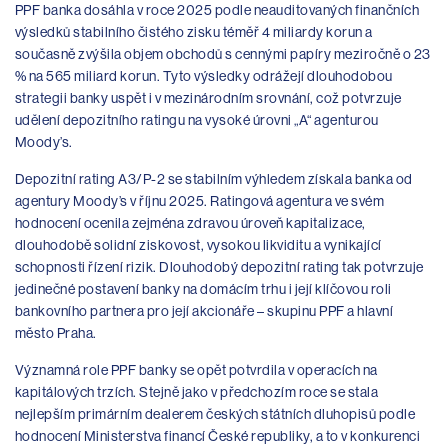
PPF banka dosáhla v roce 2025 podle neauditovaných finančních
výsledků stabilního čistého zisku téměř 4 miliardy korun a
současně zvýšila objem obchodů s cennými papíry meziročně o 23
% na 565 miliard korun. Tyto výsledky odrážejí dlouhodobou
strategii banky uspět i v mezinárodním srovnání, což potvrzuje
udělení depozitního ratingu na vysoké úrovni „A“ agenturou
Moody’s.
Depozitní rating A3/P-2 se stabilním výhledem získala banka od
agentury Moody’s v říjnu 2025. Ratingová agentura ve svém
hodnocení ocenila zejména zdravou úroveň kapitalizace,
dlouhodobě solidní ziskovost, vysokou likviditu a vynikající
schopnosti řízení rizik. Dlouhodobý depozitní rating tak potvrzuje
jedinečné postavení banky na domácím trhu i její klíčovou roli
bankovního partnera pro její akcionáře – skupinu PPF a hlavní
město Praha.
Významná role PPF banky se opět potvrdila v operacích na
kapitálových trzích. Stejně jako v předchozím roce se stala
nejlepším primárním dealerem českých státních dluhopisů podle
hodnocení Ministerstva financí České republiky, a to v konkurenci