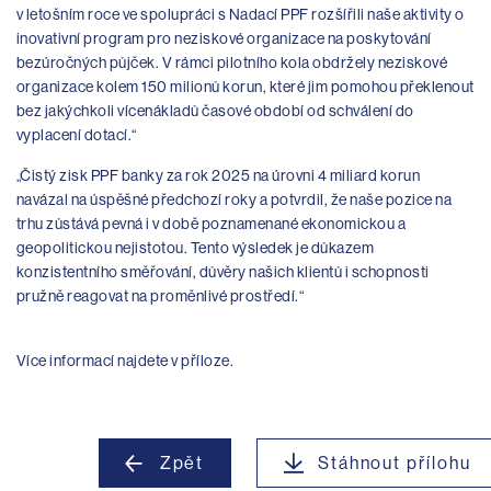
v letošním roce ve spolupráci s Nadací PPF rozšířili naše aktivity o
inovativní program pro neziskové organizace na poskytování
bezúročných půjček. V rámci pilotního kola obdržely neziskové
organizace kolem 150 milionů korun, které jim pomohou překlenout
bez jakýchkoli vícenákladů časové období od schválení do
vyplacení dotací.“
„Čistý zisk PPF banky za rok 2025 na úrovni 4 miliard korun
navázal na úspěšné předchozí roky a potvrdil, že naše pozice na
trhu zůstává pevná i v době poznamenané ekonomickou a
geopolitickou nejistotou. Tento výsledek je důkazem
konzistentního směřování, důvěry našich klientů i schopnosti
pružně reagovat na proměnlivé prostředí.“
Více informací najdete v příloze.
Zpět
Stáhnout přílohu