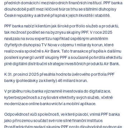
předních domácích i mezinárodních finančních institucí. PPF banka
dlouhodobě patří mezi klíčové tvůrce trhu se státními dluhopisy
České republiky a aktivně přispívá k jejich likviditě i stabilitě.
PPF banka nabízí klientům jak široké portfolio služeb a produktů,
tak možnost podílet se na byznysu skupiny PPF. V roce 2025
navázala na svou expertízu například úspěšným umístěním
čtyřletých dluhopisů TV Nova v objemu 1 miliardy korun, které
realizovala společně s Air Bank. Tato transakce přispěla k dalšímu
posílení synergií uvnitř skupiny PPF a současně potvrdila efektivitu
plně digitální distribuční strategie investičních produktů Air Bank.
K 31. prosinci 2025 přesáhla hodnota úvěrového portfolia PPF
banky (pohledávky za klienty) 46 miliard korun.
V průběhu roku banka významně investovala do digitalizace,
kyberbezpečnosti a zvyšování efektivity svých služeb, včetně
modernizace online bankovnictví a mobilní aplikace.
Odpovědnost vůči společnosti, ve které působí, vnímá PPF banka
jako přirozenou součást své role silné finanční instituce.
Prostřednictvím nadací skupiny PPF proto dlouhodobě podporuje