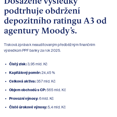
Dosažené výsledky
podtrhuje obdržení
depozitního ratingu A3 od
agentury Moody’s.
Tisková zpráva k neauditovaným předběžným finančním
výsledkům PPF banky za rok 2025.
Čistý zisk:
3,95 mld. Kč
Kapitálový poměr:
24,45 %
Celková aktiva:
357 mld. Kč
Objem obchodů s CP:
565 mld. Kč
Provozní výnosy:
6 mld. Kč
Čisté úrokové výnosy:
5,4 mld. Kč