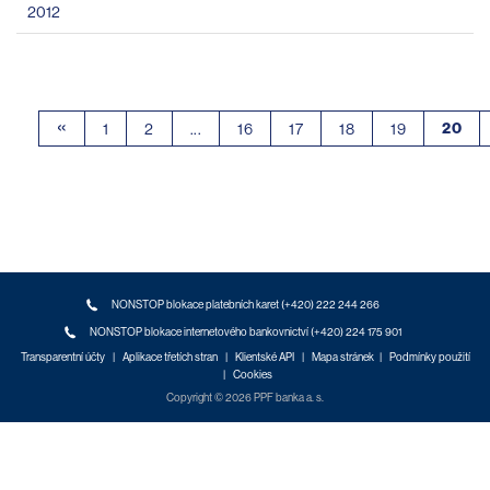
2012
«
20
1
2
...
16
17
18
19
NONSTOP blokace platebních karet (+420) 222 244 266
NONSTOP blokace internetového bankovnictví (+420) 224 175 901
Transparentní účty
|
Aplikace třetích stran
|
Klientské API
|
Mapa stránek
|
Podmínky použití
|
Cookies
Copyright © 2026 PPF banka a. s.