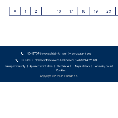
«
1
2
...
16
17
18
19
20
NONSTOP blokace platebních karet (+420) 222 244 266
NONSTOP blokace internetového bankovnictví (+420) 224 175 901
Transparentní účty
|
Aplikace třetích stran
|
Klientské API
|
Mapa stránek
|
Podmínky použití
|
Cookies
Copyright © 2026 PPF banka a. s.