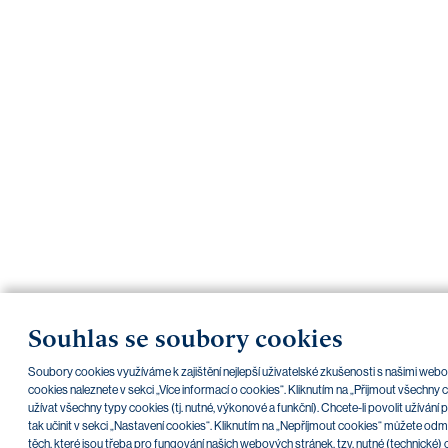
Souhlas se soubory cookies
Soubory cookies využíváme k zajištění nejlepší uživatelské zkušenosti s našimi we
cookies naleznete v sekci „Více informací o cookies“. Kliknutím na „Přijmout všechny
užívat všechny typy cookies (tj. nutné, výkonové a funkční). Chcete-li povolit užíván
tak učinit v sekci „Nastavení cookies“. Kliknutím na „Nepříjmout cookies“ můžete odm
těch, které jsou třeba pro fungování našich webových stránek, tzv. nutné (technické) 