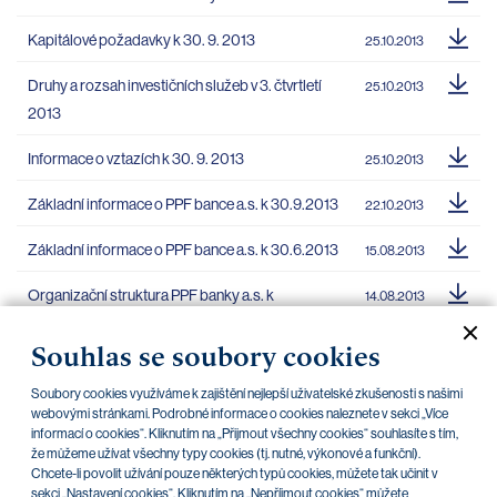
Kapitálové požadavky k 30. 9. 2013
25.10.2013
Druhy a rozsah investičních služeb v 3. čtvrtletí
25.10.2013
2013
Informace o vztazích k 30. 9. 2013
25.10.2013
Základní informace o PPF bance a.s. k 30.9.2013
22.10.2013
Základní informace o PPF bance a.s. k 30.6.2013
15.08.2013
Organizační struktura PPF banky a.s. k
14.08.2013
30.6.2013
Souhlas se soubory cookies
Informace o vztazích k 30.6.2013
01.08.2013
Soubory cookies využíváme k zajištění nejlepší uživatelské zkušenosti s našimi
Finanční ukazatele PPF banky a.s. k 30.6.2013
webovými stránkami. Podrobné informace o cookies naleznete v sekci „Více
01.08.2013
informací o cookies“. Kliknutím na „Přijmout všechny cookies“ souhlasíte s tím,
že můžeme užívat všechny typy cookies (tj. nutné, výkonové a funkční).
Chcete-li povolit užívání pouze některých typů cookies, můžete tak učinit v
sekci „Nastavení cookies“. Kliknutím na „Nepříjmout cookies“ můžete