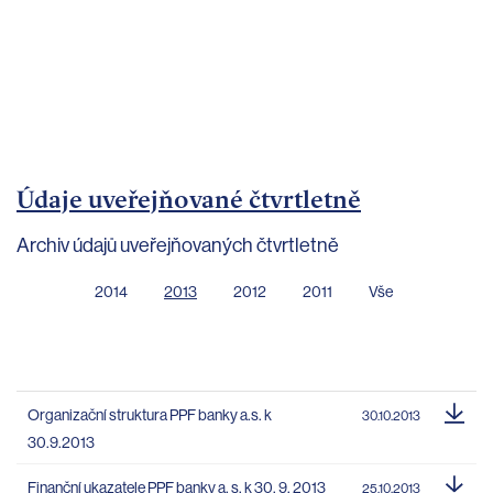
bankovnictví
Kariéra
Kontakty
Údaje uveřejňované čtvrtletně
Archiv údajů uveřejňovaných čtvrtletně
2014
2013
2012
2011
Vše
Organizační struktura PPF banky a.s. k
30.10.2013
30.9.2013
Finanční ukazatele PPF banky a. s. k 30. 9. 2013
25.10.2013