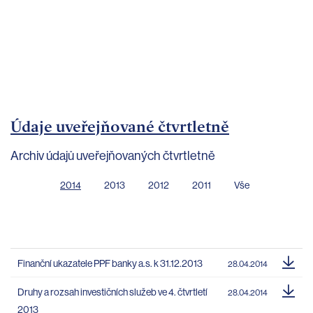
bankovnictví
Kariéra
Kontakty
Údaje uveřejňované čtvrtletně
Archiv údajů uveřejňovaných čtvrtletně
2014
2013
2012
2011
Vše
Finanční ukazatele PPF banky a.s. k 31.12.2013
28.04.2014
Druhy a rozsah investičních služeb ve 4. čtvrtletí
28.04.2014
2013