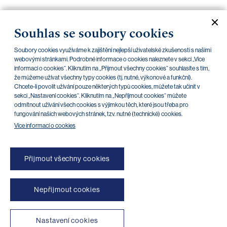
Kapitálové požadavky k 31.12. 2013
28.04.2014
Souhlas se soubory cookies
Informace o vztazích k 31.12.2013
28.04.2014
Soubory cookies využíváme k zajištění nejlepší uživatelské zkušenosti s našimi
Základní informace o PPF bance a.s. k 31.12.2013
webovými stránkami. Podrobné informace o cookies naleznete v sekci „Více
10.02.2014
informací o cookies“. Kliknutím na „Přijmout všechny cookies“ souhlasíte s tím,
že můžeme užívat všechny typy cookies (tj. nutné, výkonové a funkční).
Organizační struktura PPF banky a.s. k
10.02.2014
Chcete-li povolit užívání pouze některých typů cookies, můžete tak učinit v
31.12.2013
sekci „Nastavení cookies“. Kliknutím na „Nepříjmout cookies“ můžete
odmítnout užívání všech cookies s výjimkou těch, které jsou třeba pro
fungování našich webových stránek, tzv. nutné (technické) cookies.
Více informací o cookies
Přijmout všechny cookies
Nepřijmout cookies
NONSTOP blokace platebních karet (+420) 222 244 266
NONSTOP blokace internetového bankovnictví (+420) 224 175 901
Transparentní účty
|
Aplikace třetích stran
|
Klientské API
|
Mapa stránek
|
Podmínky použití
Nastavení cookies
|
Cookies