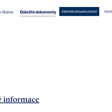
Internetové bankovnictví
Kari
o říkáme
Důležité dokumenty
é informace