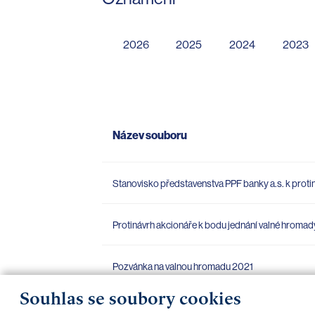
2026
2025
2024
2023
Název souboru
Stanovisko představenstva PPF banky a.s. k proti
Protinávrh akcionáře k bodu jednání valné hroma
Pozvánka na valnou hromadu 2021
Souhlas se soubory cookies