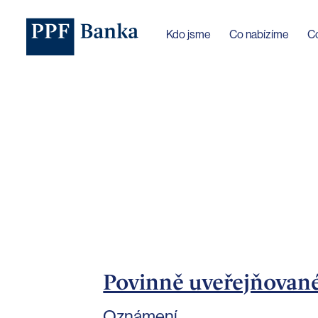
Jazyk webu byl změněn na češtinu
Kdo jsme
Co nabízíme
C
Povinně uveřejňovan
Oznámení