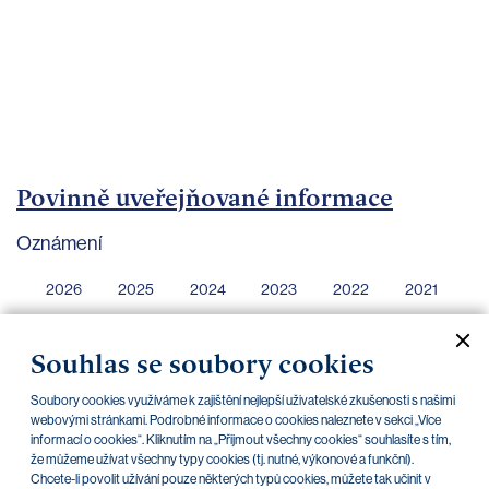
bankovnictví
Kariéra
Kontakty
Povinně uveřejňované informace
Oznámení
2026
2025
2024
2023
2022
2021
2020
2019
2018
2017
2016
2015
Souhlas se soubory cookies
2014
Vše
Soubory cookies využíváme k zajištění nejlepší uživatelské zkušenosti s našimi
webovými stránkami. Podrobné informace o cookies naleznete v sekci „Více
informací o cookies“. Kliknutím na „Přijmout všechny cookies“ souhlasíte s tím,
že můžeme užívat všechny typy cookies (tj. nutné, výkonové a funkční).
Chcete-li povolit užívání pouze některých typů cookies, můžete tak učinit v