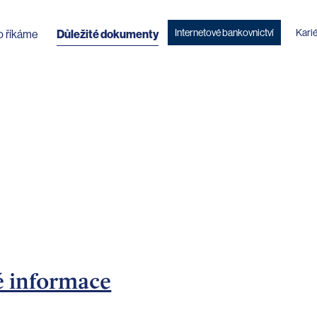
Internetové bankovnictví
Kari
o říkáme
Důležité dokumenty
é informace