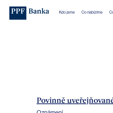
Jazyk webu byl změněn na češtinu
Kdo jsme
Co nabízíme
C
Povinně uveřejňovan
Oznámení