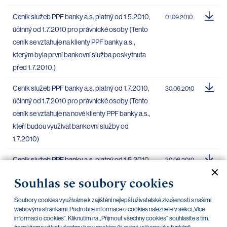
Ceník služeb PPF banky a.s. platný od 1.5.2010,
01.09.2010
účinný od 1.7.2010 pro právnické osoby (Tento
ceník se vztahuje na klienty PPF banky a.s.,
kterým byla první bankovní služba poskytnuta
před 1.7.2010.)
Ceník služeb PPF banky a.s. platný od 1.7.2010,
30.06.2010
účinný od 1.7.2010 pro právnické osoby (Tento
ceník se vztahuje na nové klienty PPF banky a.s.,
kteří budou využívat bankovní služby od
1.7.2010)
Ceník služeb PPF banky a.s. platný od 1.5.2010,
30.06.2010
účinný od 1.7.2010 pro právnické osoby (Tento
Souhlas se soubory cookies
ceník se vztahuje na stávající klienty PPF banky
a.s., kterým byla první bankovní služba
Soubory cookies využíváme k zajištění nejlepší uživatelské zkušenosti s našimi
webovými stránkami. Podrobné informace o cookies naleznete v sekci „Více
poskytnuta před 1.7.2010.)
informací o cookies“. Kliknutím na „Přijmout všechny cookies“ souhlasíte s tím,