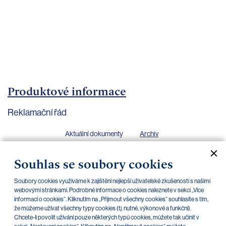
bankovnictví
Kariéra
Kontakty
Produktové informace
Reklamační řád
Aktuální dokumenty
Archiv
Souhlas se soubory cookies
Soubory cookies využíváme k zajištění nejlepší uživatelské zkušenosti s našimi
Reklamační řád PPF banky a. s.
webovými stránkami. Podrobné informace o cookies naleznete v sekci „Více
11.09.2009
informací o cookies“. Kliknutím na „Přijmout všechny cookies“ souhlasíte s tím,
že můžeme užívat všechny typy cookies (tj. nutné, výkonové a funkční).
Chcete-li povolit užívání pouze některých typů cookies, můžete tak učinit v