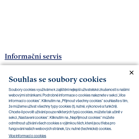
bankovnictví
Kariéra
Kontakty
Informační servis
Informace o mimosoudním řešení sporů
Souhlas se soubory cookies
Aktuální dokumenty
Archiv
Soubory cookies využíváme k zajištění nejlepší uživatelské zkušenosti s našimi
webovými stránkami. Podrobné informace o cookies naleznete v sekci „Více
informací o cookies“. Kliknutím na „Přijmout všechny cookies“ souhlasíte s tím,
že můžeme užívat všechny typy cookies (tj. nutné, výkonové a funkční).
Chcete-li povolit užívání pouze některých typů cookies, můžete tak učinit v
Informace o mimosoudním řešení sporů
30.08.2019
sekci „Nastavení cookies“. Kliknutím na „Nepříjmout cookies“ můžete
odmítnout užívání všech cookies s výjimkou těch, které jsou třeba pro
fungování našich webových stránek, tzv. nutné (technické) cookies.
Více informací o cookies