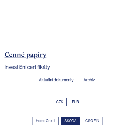
bankovnictví
Kariéra
Kontakty
Cenné papíry
Investiční certifikáty
Aktuální dokumenty
Archiv
CZK
EUR
Home Credit
SKODA
CSG FIN