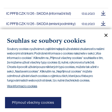
IC PPFB CZK 11/26 - SKODA (informační list)
13.12.2023
IC PPFB CZK 11/26 - SKODA (emisní podmínky)
13.12.2023
IC PPFB EUR 11/26 - SKODA (informační list)
13.12.2023
Souhlas se soubory cookies
IC PPFB EUR 11/26 - SKODA (emisní podmínky)
13.12.2023
Soubory cookies využíváme k zajištění nejlepší uživatelské zkušenosti s našimi
webovými stránkami. Podrobné informace o cookies naleznete v sekci „Více
IC PPFB CZK 03/26 - SKODA (emisní
18.03.2024
informací o cookies“. Kliknutím na „Přijmout všechny cookies“ souhlasíte s tím,
podmínky)
že můžeme užívat všechny typy cookies (tj. nutné, výkonové a funkční).
Chcete-li povolit užívání pouze některých typů cookies, můžete tak učinit v
IC PPFB CZK 03/26 - SKODA (informační list)
18.03.2024
sekci „Nastavení cookies“. Kliknutím na „Nepříjmout cookies“ můžete
odmítnout užívání všech cookies s výjimkou těch, které jsou třeba pro
fungování našich webových stránek, tzv. nutné (technické) cookies.
Více informací o cookies
Přijmout všechny cookies