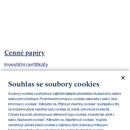
bankovnictví
Kariéra
Kontakty
Cenné papíry
Investiční certifikáty
Aktuální dokumenty
Archiv
Souhlas se soubory cookies
Soubory cookies využíváme k zajištění nejlepší uživatelské zkušenosti s našimi
CZK
EUR
webovými stránkami. Podrobné informace o cookies naleznete v sekci „Více
informací o cookies“. Kliknutím na „Přijmout všechny cookies“ souhlasíte s tím,
že můžeme užívat všechny typy cookies (tj. nutné, výkonové a funkční).
Chcete-li povolit užívání pouze některých typů cookies, můžete tak učinit v
Home Credit
SKODA
CSG FIN
sekci „Nastavení cookies“. Kliknutím na „Nepříjmout cookies“ můžete
odmítnout užívání všech cookies s výjimkou těch, které jsou třeba pro