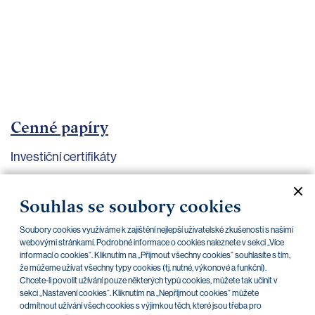
bankovnictví
Kariéra
Kontakty
Cenné papíry
Investiční certifikáty
Aktuální dokumenty
Archiv
Souhlas se soubory cookies
Soubory cookies využíváme k zajištění nejlepší uživatelské zkušenosti s našimi
CZK
EUR
webovými stránkami. Podrobné informace o cookies naleznete v sekci „Více
informací o cookies“. Kliknutím na „Přijmout všechny cookies“ souhlasíte s tím,
že můžeme užívat všechny typy cookies (tj. nutné, výkonové a funkční).
Chcete-li povolit užívání pouze některých typů cookies, můžete tak učinit v
Home Credit
SKODA
CSG FIN
sekci „Nastavení cookies“. Kliknutím na „Nepříjmout cookies“ můžete
odmítnout užívání všech cookies s výjimkou těch, které jsou třeba pro