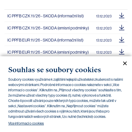
IC PPFB CZK 11/26 - SKODA (informační list)
13.12.2023
IC PPFB CZK 11/26 - SKODA (emisní podmínky)
13.12.2023
IC PPFB EUR 11/26 - SKODA (informační list)
13.12.2023
IC PPFB EUR 11/26 - SKODA (emisní podmínky)
13.12.2023
IC PPFB CZK 03/26 - SKODA (emisní
18.03.2024
Souhlas se soubory cookies
podmínky)
Soubory cookies využíváme k zajištění nejlepší uživatelské zkušenosti s našimi
IC PPFB CZK 03/26 - SKODA (informační list)
18.03.2024
webovými stránkami. Podrobné informace o cookies naleznete v sekci „Více
informací o cookies“. Kliknutím na „Přijmout všechny cookies“ souhlasíte s tím,
IC CSG CZK VAR/30 - Oznámení o předčasné
že můžeme užívat všechny typy cookies (tj. nutné, výkonové a funkční).
18.11.2025
Chcete-li povolit užívání pouze některých typů cookies, můžete tak učinit v
splatnosti
sekci „Nastavení cookies“. Kliknutím na „Nepříjmout cookies“ můžete
odmítnout užívání všech cookies s výjimkou těch, které jsou třeba pro
fungování našich webových stránek, tzv. nutné (technické) cookies.
Více informací o cookies