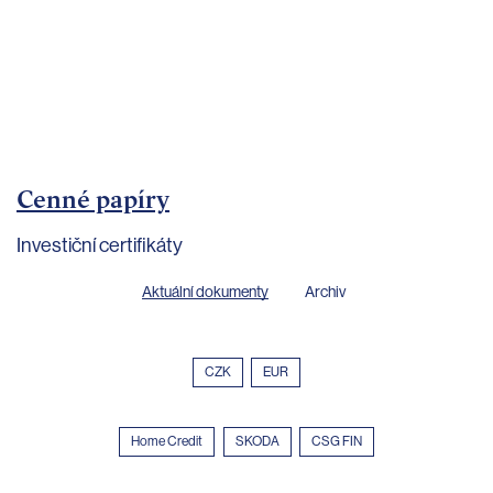
bankovnictví
Kariéra
Kontakty
Cenné papíry
Investiční certifikáty
Aktuální dokumenty
Archiv
CZK
EUR
Home Credit
SKODA
CSG FIN