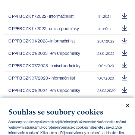
IC PPFB CZK 11/2022 - informační list
11.11.2021
IC PPFB CZK 11/2022 - emisní podmínky
11.11.2021
IC PPFB CZK 01/2023 - informační list
28.01.2022
IC PPFB CZK 01/2023 - emisní podmínky
28.01.2022
IC PPFB CZK 07/2023 - emisní podmínky
10.07.2020
IC PPFB CZK 07/2023 - informační list
10.07.2020
IC PPFB CZK 01/2024 - emisní podmínky
28.02.2020
IC PPFB CZK 01/2024 - informační list
09.03.2020
Souhlas se soubory cookies
IC PPFB CZK 05/24 - HCNV (emisní podmínky)
17.05.2021
Soubory cookies využíváme k zajištění nejlepší uživatelské zkušenosti s našimi
IC PPFB CZK 05/24 - HCNV (informační list)
webovými stránkami. Podrobné informace o cookies naleznete v sekci „Více
17.05.2021
informací o cookies“. Kliknutím na „Přijmout všechny cookies“ souhlasíte s tím,