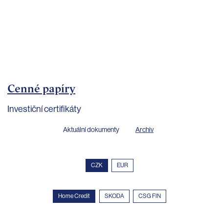
bankovnictví
Kariéra
Kontakty
Cenné papíry
Investiční certifikáty
Aktuální dokumenty
Archiv
CZK
EUR
Home Credit
SKODA
CSG FIN