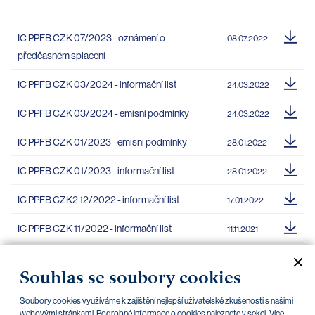
IC PPFB CZK 07/2023 - oznámení o
08.07.2022
předčasném splacení
IC PPFB CZK 03/2024 - informační list
24.03.2022
IC PPFB CZK 03/2024 - emisní podmínky
24.03.2022
IC PPFB CZK 01/2023 - emisní podmínky
28.01.2022
IC PPFB CZK 01/2023 - informační list
28.01.2022
IC PPFB CZK2 12/2022 - informační list
17.01.2022
IC PPFB CZK 11/2022 - informační list
11.11.2021
IC PPFB CZK 11/2022 - emisní podmínky
11.11.2021
Souhlas se soubory cookies
IC PPFB CZK 09/2022 - emisní podmínky
20.09.2021
Soubory cookies využíváme k zajištění nejlepší uživatelské zkušenosti s našimi
webovými stránkami. Podrobné informace o cookies naleznete v sekci „Více