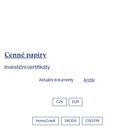
bankovnictví
Kariéra
Kontakty
Cenné papíry
Investiční certifikáty
Aktuální dokumenty
Archiv
CZK
EUR
Home Credit
SKODA
CSG FIN