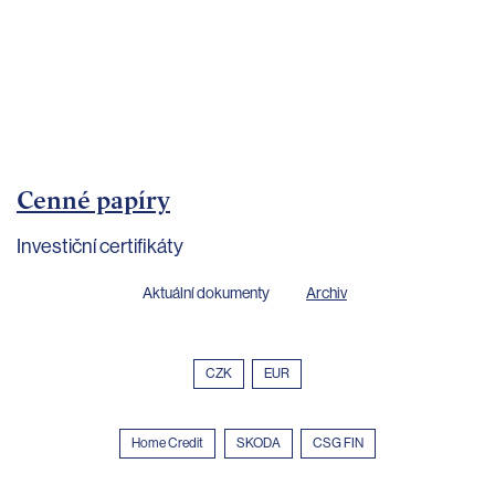
bankovnictví
Kariéra
Kontakty
Cenné papíry
Investiční certifikáty
Aktuální dokumenty
Archiv
CZK
EUR
Home Credit
SKODA
CSG FIN