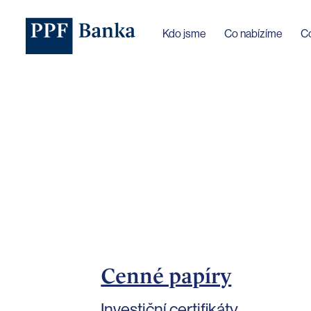
Jazyk webu byl změněn na češtinu
Kdo jsme
Co nabízíme
C
Cenné papíry
Investiční certifikáty