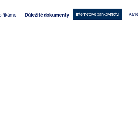
Internetové bankovnictví
Kari
o říkáme
Důležité dokumenty