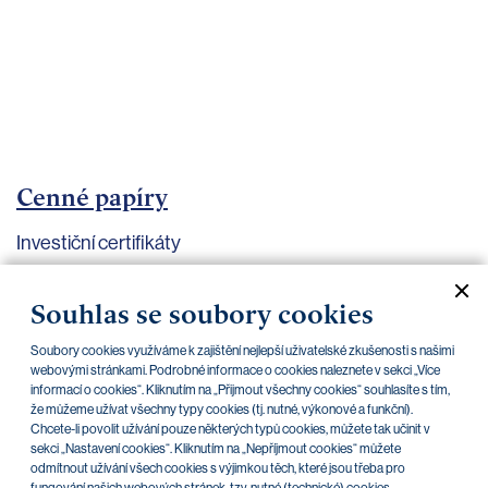
bankovnictví
Kariéra
Kontakty
Cenné papíry
Investiční certifikáty
Aktuální dokumenty
Archiv
Souhlas se soubory cookies
Soubory cookies využíváme k zajištění nejlepší uživatelské zkušenosti s našimi
CZK
EUR
webovými stránkami. Podrobné informace o cookies naleznete v sekci „Více
informací o cookies“. Kliknutím na „Přijmout všechny cookies“ souhlasíte s tím,
že můžeme užívat všechny typy cookies (tj. nutné, výkonové a funkční).
Chcete-li povolit užívání pouze některých typů cookies, můžete tak učinit v
Home Credit
SKODA
CSG FIN
sekci „Nastavení cookies“. Kliknutím na „Nepříjmout cookies“ můžete
odmítnout užívání všech cookies s výjimkou těch, které jsou třeba pro