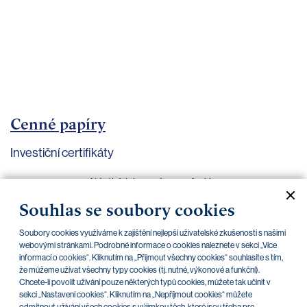
bankovnictví
Kariéra
Kontakty
Cenné papíry
Investiční certifikáty
Aktuální dokumenty
Archiv
Souhlas se soubory cookies
CZK
EUR
Soubory cookies využíváme k zajištění nejlepší uživatelské zkušenosti s našimi
webovými stránkami. Podrobné informace o cookies naleznete v sekci „Více
informací o cookies“. Kliknutím na „Přijmout všechny cookies“ souhlasíte s tím,
že můžeme užívat všechny typy cookies (tj. nutné, výkonové a funkční).
Home Credit
SKODA
CSG FIN
Chcete-li povolit užívání pouze některých typů cookies, můžete tak učinit v
sekci „Nastavení cookies“. Kliknutím na „Nepříjmout cookies“ můžete