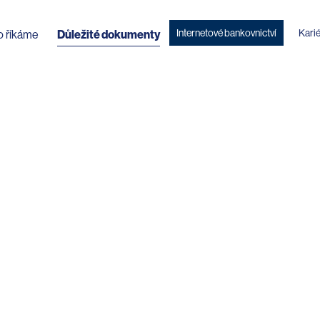
Internetové bankovnictví
Kari
o říkáme
Důležité dokumenty