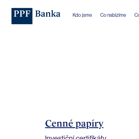
Jazyk webu byl změněn na češtinu
Kdo jsme
Co nabízíme
C
Cenné papíry
Investiční certifikáty