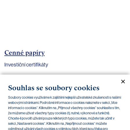
bankovnictví
Kariéra
Kontakty
Cenné papíry
Investiční certifikáty
Aktuální dokumenty
Archiv
Souhlas se soubory cookies
Soubory cookies využíváme k zajištění nejlepší uživatelské zkušenosti s našimi
CZK
EUR
webovými stránkami. Podrobné informace o cookies naleznete v sekci „Více
informací o cookies“. Kliknutím na „Přijmout všechny cookies“ souhlasíte s tím,
že můžeme užívat všechny typy cookies (tj. nutné, výkonové a funkční).
Home Credit
SKODA
CSG FIN
Chcete-li povolit užívání pouze některých typů cookies, můžete tak učinit v
sekci „Nastavení cookies“. Kliknutím na „Nepříjmout cookies“ můžete
odmítnout užívání všech cookies s výjimkou těch, které jsou třeba pro