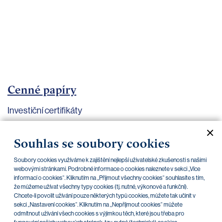
bankovnictví
Kariéra
Kontakty
Cenné papíry
Investiční certifikáty
Aktuální dokumenty
Archiv
Souhlas se soubory cookies
Soubory cookies využíváme k zajištění nejlepší uživatelské zkušenosti s našimi
CZK
EUR
webovými stránkami. Podrobné informace o cookies naleznete v sekci „Více
informací o cookies“. Kliknutím na „Přijmout všechny cookies“ souhlasíte s tím,
že můžeme užívat všechny typy cookies (tj. nutné, výkonové a funkční).
Chcete-li povolit užívání pouze některých typů cookies, můžete tak učinit v
Home Credit
SKODA
CSG FIN
sekci „Nastavení cookies“. Kliknutím na „Nepříjmout cookies“ můžete
odmítnout užívání všech cookies s výjimkou těch, které jsou třeba pro