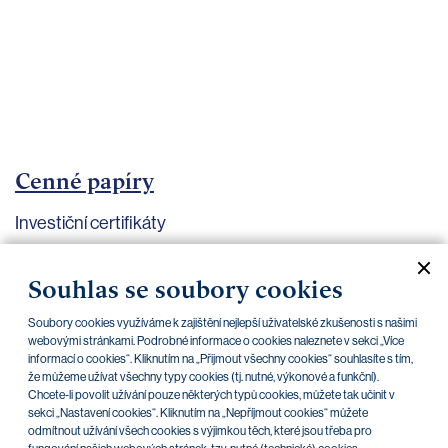
bankovnictví
Kariéra
Kontakty
Cenné papíry
Investiční certifikáty
Aktuální dokumenty
Archiv
Souhlas se soubory cookies
Soubory cookies využíváme k zajištění nejlepší uživatelské zkušenosti s našimi
CZK
EUR
webovými stránkami. Podrobné informace o cookies naleznete v sekci „Více
informací o cookies“. Kliknutím na „Přijmout všechny cookies“ souhlasíte s tím,
že můžeme užívat všechny typy cookies (tj. nutné, výkonové a funkční).
Chcete-li povolit užívání pouze některých typů cookies, můžete tak učinit v
Home Credit
SKODA
CSG FIN
sekci „Nastavení cookies“. Kliknutím na „Nepříjmout cookies“ můžete
odmítnout užívání všech cookies s výjimkou těch, které jsou třeba pro