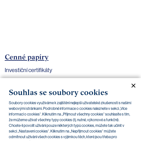
bankovnictví
Kariéra
Kontakty
Cenné papíry
Investiční certifikáty
Aktuální dokumenty
Archiv
Souhlas se soubory cookies
Soubory cookies využíváme k zajištění nejlepší uživatelské zkušenosti s našimi
CZK
EUR
webovými stránkami. Podrobné informace o cookies naleznete v sekci „Více
informací o cookies“. Kliknutím na „Přijmout všechny cookies“ souhlasíte s tím,
že můžeme užívat všechny typy cookies (tj. nutné, výkonové a funkční).
Chcete-li povolit užívání pouze některých typů cookies, můžete tak učinit v
Home Credit
SKODA
CSG FIN
sekci „Nastavení cookies“. Kliknutím na „Nepříjmout cookies“ můžete
odmítnout užívání všech cookies s výjimkou těch, které jsou třeba pro