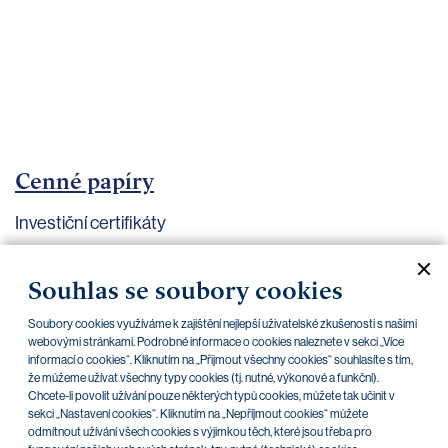
bankovnictví
Kariéra
Kontakty
Cenné papíry
Investiční certifikáty
Aktuální dokumenty
Archiv
Souhlas se soubory cookies
Soubory cookies využíváme k zajištění nejlepší uživatelské zkušenosti s našimi
CZK
EUR
webovými stránkami. Podrobné informace o cookies naleznete v sekci „Více
informací o cookies“. Kliknutím na „Přijmout všechny cookies“ souhlasíte s tím,
že můžeme užívat všechny typy cookies (tj. nutné, výkonové a funkční).
Chcete-li povolit užívání pouze některých typů cookies, můžete tak učinit v
Home Credit
SKODA
CSG FIN
sekci „Nastavení cookies“. Kliknutím na „Nepříjmout cookies“ můžete
odmítnout užívání všech cookies s výjimkou těch, které jsou třeba pro