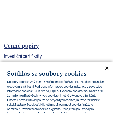
bankovnictví
Kariéra
Kontakty
Cenné papíry
Investiční certifikáty
Aktuální dokumenty
Archiv
Souhlas se soubory cookies
Soubory cookies využíváme k zajištění nejlepší uživatelské zkušenosti s našimi
CZK
EUR
webovými stránkami. Podrobné informace o cookies naleznete v sekci „Více
informací o cookies“. Kliknutím na „Přijmout všechny cookies“ souhlasíte s tím,
že můžeme užívat všechny typy cookies (tj. nutné, výkonové a funkční).
Chcete-li povolit užívání pouze některých typů cookies, můžete tak učinit v
Home Credit
SKODA
CSG FIN
sekci „Nastavení cookies“. Kliknutím na „Nepříjmout cookies“ můžete
odmítnout užívání všech cookies s výjimkou těch, které jsou třeba pro