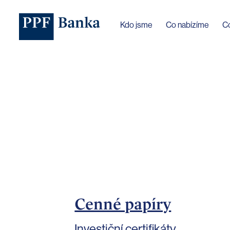
Jazyk webu byl změněn na češtinu
Kdo jsme
Co nabízíme
C
Cenné papíry
Investiční certifikáty