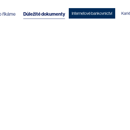
Internetové bankovnictví
Kari
o říkáme
Důležité dokumenty