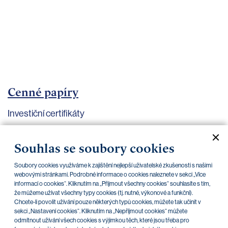
bankovnictví
Kariéra
Kontakty
Cenné papíry
Investiční certifikáty
Aktuální dokumenty
Archiv
Souhlas se soubory cookies
Soubory cookies využíváme k zajištění nejlepší uživatelské zkušenosti s našimi
CZK
EUR
webovými stránkami. Podrobné informace o cookies naleznete v sekci „Více
informací o cookies“. Kliknutím na „Přijmout všechny cookies“ souhlasíte s tím,
že můžeme užívat všechny typy cookies (tj. nutné, výkonové a funkční).
Chcete-li povolit užívání pouze některých typů cookies, můžete tak učinit v
Home Credit
SKODA
CSG FIN
sekci „Nastavení cookies“. Kliknutím na „Nepříjmout cookies“ můžete
odmítnout užívání všech cookies s výjimkou těch, které jsou třeba pro