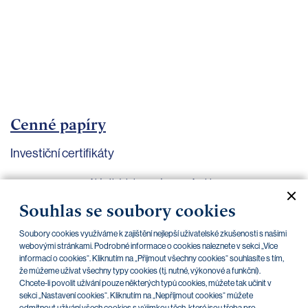
bankovnictví
Kariéra
Kontakty
Cenné papíry
Investiční certifikáty
Aktuální dokumenty
Archiv
Souhlas se soubory cookies
CZK
EUR
Soubory cookies využíváme k zajištění nejlepší uživatelské zkušenosti s našimi
webovými stránkami. Podrobné informace o cookies naleznete v sekci „Více
informací o cookies“. Kliknutím na „Přijmout všechny cookies“ souhlasíte s tím,
že můžeme užívat všechny typy cookies (tj. nutné, výkonové a funkční).
Home Credit
SKODA
CSG FIN
Chcete-li povolit užívání pouze některých typů cookies, můžete tak učinit v
sekci „Nastavení cookies“. Kliknutím na „Nepříjmout cookies“ můžete