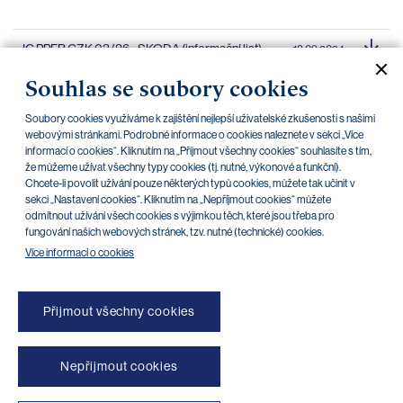
IC PPFB CZK 03/26 - SKODA (informační list)
18.03.2024
Souhlas se soubory cookies
IC PPFB CZK 03/26 - SKODA (emisní
18.03.2024
podmínky)
Soubory cookies využíváme k zajištění nejlepší uživatelské zkušenosti s našimi
webovými stránkami. Podrobné informace o cookies naleznete v sekci „Více
IC PPFB CZK 11/26 - SKODA (emisní podmínky)
13.12.2023
informací o cookies“. Kliknutím na „Přijmout všechny cookies“ souhlasíte s tím,
že můžeme užívat všechny typy cookies (tj. nutné, výkonové a funkční).
IC PPFB CZK 11/26 - SKODA (informační list)
13.12.2023
Chcete-li povolit užívání pouze některých typů cookies, můžete tak učinit v
sekci „Nastavení cookies“. Kliknutím na „Nepříjmout cookies“ můžete
odmítnout užívání všech cookies s výjimkou těch, které jsou třeba pro
fungování našich webových stránek, tzv. nutné (technické) cookies.
Více informací o cookies
Přijmout všechny cookies
NONSTOP blokace platebních karet (+420) 222 244 266
Nepřijmout cookies
NONSTOP blokace internetového bankovnictví (+420) 224 175 901