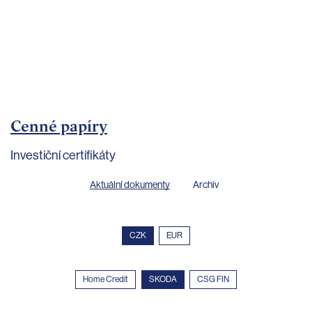
bankovnictví
Kariéra
Kontakty
Cenné papíry
Investiční certifikáty
Aktuální dokumenty
Archiv
CZK
EUR
Home Credit
SKODA
CSG FIN