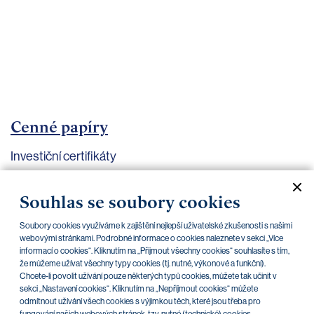
bankovnictví
Kariéra
Kontakty
Cenné papíry
Investiční certifikáty
Aktuální dokumenty
Archiv
Souhlas se soubory cookies
Soubory cookies využíváme k zajištění nejlepší uživatelské zkušenosti s našimi
CZK
EUR
webovými stránkami. Podrobné informace o cookies naleznete v sekci „Více
informací o cookies“. Kliknutím na „Přijmout všechny cookies“ souhlasíte s tím,
že můžeme užívat všechny typy cookies (tj. nutné, výkonové a funkční).
Chcete-li povolit užívání pouze některých typů cookies, můžete tak učinit v
Home Credit
SKODA
CSG FIN
sekci „Nastavení cookies“. Kliknutím na „Nepříjmout cookies“ můžete
odmítnout užívání všech cookies s výjimkou těch, které jsou třeba pro