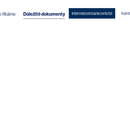
Internetové bankovnictví
Kari
o říkáme
Důležité dokumenty