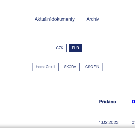
Aktuální dokumenty
Archiv
CZK
EUR
Home Credit
SKODA
CSG FIN
Přidáno
D
13.12.2023
0