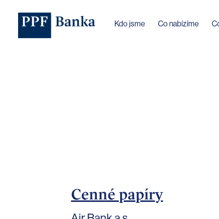
Jazyk webu byl změněn na češtinu
Kdo jsme
Co nabízíme
C
Cenné papíry
Air Bank a.s.