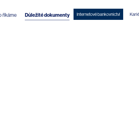
Internetové bankovnictví
Kari
o říkáme
Důležité dokumenty