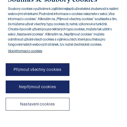
KID - IC PPFB CZK 10/24 - SKODA (ISIN:
04.10.2023
Soubory cookies využíváme k zajištění nejlepší uživatelské zkušenosti s našimi
webovými stránkami. Podrobné informace o cookies naleznete v sekci „Více
CZ0000304381)
informací o cookies“. Kliknutím na „Přijmout všechny cookies“ souhlasíte s tím,
že můžeme užívat všechny typy cookies (tj. nutné, výkonové a funkční).
KID - IC PPFB CZK 02/25 - CSG (ISIN:
18.08.2023
Chcete-li povolit užívání pouze některých typů cookies, můžete tak učinit v
CZ0000304282)
sekci „Nastavení cookies“. Kliknutím na „Nepříjmout cookies“ můžete
odmítnout užívání všech cookies s výjimkou těch, které jsou třeba pro
fungování našich webových stránek, tzv. nutné (technické) cookies.
Více informací o cookies
Přijmout všechny cookies
Nepřijmout cookies
NONSTOP blokace platebních karet (+420) 222 244 266
NONSTOP blokace internetového bankovnictví (+420) 224 175 901
Nastavení cookies
Transparentní účty
|
Aplikace třetích stran
|
Klientské API
|
Mapa stránek
|
Podmínky použití
|
Cookies
Copyright © 2026 PPF banka a. s.