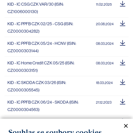
KID - IC CSG CZK VAR/30 (ISIN:
11.02.2025
CZ1006000130)
KID - IC PPFB CZK 02/25 - CSG (ISIN:
20.08.2024
CZ0000304282)
KID - IC PPFB CZK 05/24 - HCNV (ISIN:
08.03.2024
CZ0000303144)
KID - IC Home Credit CZK 05/25 (ISIN:
08.03.2024
CZ0000303151)
KID - IC SKODA CZK 03/26 (ISIN:
18.03.2024
CZ0000305545)
KID - IC PPFB CZK 06/24 - SKODA (ISIN:
21.12.2023
CZ0000304563)
KID - IC SKODA CZK 11/26 (ISIN:
13.11.2023
CZ0000305271)
Souhlas se soubory cookies