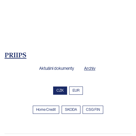
bankovnictví
Kariéra
Kontakty
PRIIPS
Aktuální dokumenty
Archiv
CZK
EUR
Home Credit
SKODA
CSG FIN