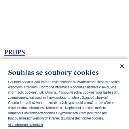
bankovnictví
Kariéra
Kontakty
PRIIPS
Aktuální dokumenty
Archiv
Souhlas se soubory cookies
Soubory cookies využíváme k zajištění nejlepší uživatelské zkušenosti s našimi
CZK
EUR
webovými stránkami. Podrobné informace o cookies naleznete v sekci „Více
informací o cookies“. Kliknutím na „Přijmout všechny cookies“ souhlasíte s tím,
že můžeme užívat všechny typy cookies (tj. nutné, výkonové a funkční).
Chcete-li povolit užívání pouze některých typů cookies, můžete tak učinit v
Home Credit
SKODA
CSG FIN
sekci „Nastavení cookies“. Kliknutím na „Nepříjmout cookies“ můžete
odmítnout užívání všech cookies s výjimkou těch, které jsou třeba pro
fungování našich webových stránek, tzv. nutné (technické) cookies.
V této kategorii nejsou zatím žádné
Více informací o cookies
dokumenty