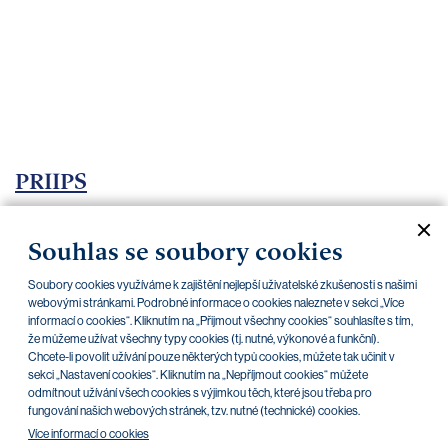
bankovnictví
Kariéra
Kontakty
PRIIPS
Aktuální dokumenty
Archiv
Souhlas se soubory cookies
Soubory cookies využíváme k zajištění nejlepší uživatelské zkušenosti s našimi
CZK
EUR
webovými stránkami. Podrobné informace o cookies naleznete v sekci „Více
informací o cookies“. Kliknutím na „Přijmout všechny cookies“ souhlasíte s tím,
že můžeme užívat všechny typy cookies (tj. nutné, výkonové a funkční).
Chcete-li povolit užívání pouze některých typů cookies, můžete tak učinit v
Home Credit
SKODA
CSG FIN
sekci „Nastavení cookies“. Kliknutím na „Nepříjmout cookies“ můžete
odmítnout užívání všech cookies s výjimkou těch, které jsou třeba pro
fungování našich webových stránek, tzv. nutné (technické) cookies.
V této kategorii nejsou zatím žádné
Více informací o cookies
dokumenty