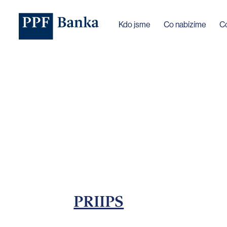
Jazyk webu byl změněn na češtinu
Kdo jsme
Co nabízíme
C
PRIIPS