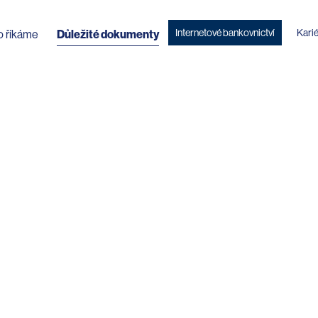
Internetové bankovnictví
Kari
o říkáme
Důležité dokumenty