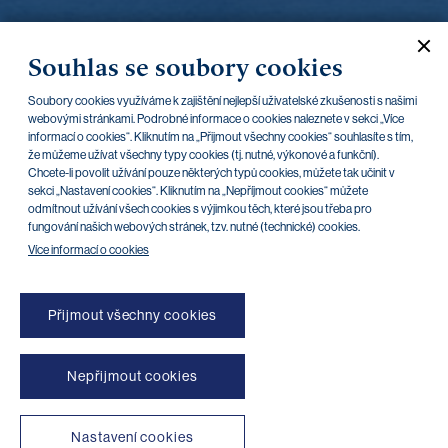
Souhlas se soubory cookies
Soubory cookies využíváme k zajištění nejlepší uživatelské zkušenosti s našimi
webovými stránkami. Podrobné informace o cookies naleznete v sekci „Více
informací o cookies“. Kliknutím na „Přijmout všechny cookies“ souhlasíte s tím,
že můžeme užívat všechny typy cookies (tj. nutné, výkonové a funkční).
Chcete-li povolit užívání pouze některých typů cookies, můžete tak učinit v
sekci „Nastavení cookies“. Kliknutím na „Nepříjmout cookies“ můžete
odmítnout užívání všech cookies s výjimkou těch, které jsou třeba pro
fungování našich webových stránek, tzv. nutné (technické) cookies.
Více informací o cookies
Přijmout všechny cookies
Nepřijmout cookies
Nastavení cookies