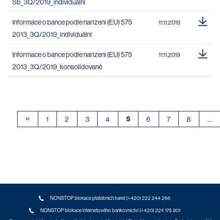
Sb_3Q/2019_individuální
Informace o bance podle narizeni (EU) 575
11.11.2019
2013_3Q/2019_individuální
Informace o bance podle narizeni (EU) 575
11.11.2019
2013_3Q/2019_konsolidované
«
5
1
2
3
4
6
7
8
...
NONSTOP blokace platebních karet (+420) 222 244 266
NONSTOP blokace internetového bankovnictví (+420) 224 175 901