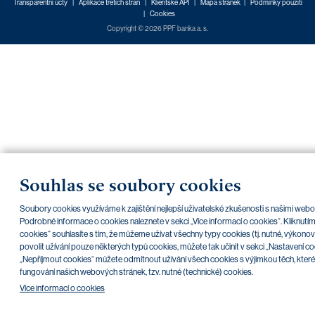
Transparentní účty
|
Aplikace třetích stran
|
Klientské API
|
Mapa stránek
|
Podmínky použití
|
Cookies
Copyright © 2026 PPF banka a. s.
Souhlas se soubory cookies
Soubory cookies využíváme k zajištění nejlepší uživatelské zkušenosti s našimi web
Podrobné informace o cookies naleznete v sekci „Více informací o cookies“. Kliknutí
cookies“ souhlasíte s tím, že můžeme užívat všechny typy cookies (tj. nutné, výkonové
povolit užívání pouze některých typů cookies, můžete tak učinit v sekci „Nastavení co
„Nepříjmout cookies“ můžete odmítnout užívání všech cookies s výjimkou těch, které
fungování našich webových stránek, tzv. nutné (technické) cookies.
Více informací o cookies