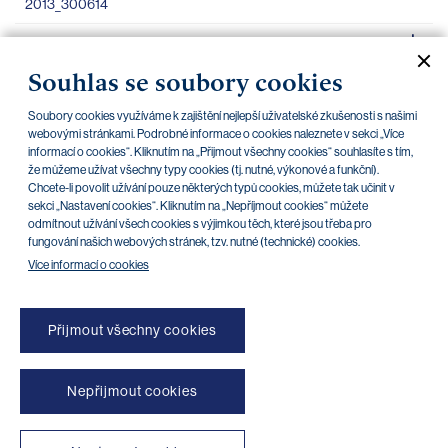
2013_300614
Informace o bance podle nařízení EU 575
13.05.2014
2013_310314
Souhlas se soubory cookies
Informace o bance podle vyhlášky 23 2014
13.05.2014
Soubory cookies využíváme k zajištění nejlepší uživatelské zkušenosti s našimi
webovými stránkami. Podrobné informace o cookies naleznete v sekci „Více
Sb_310314
informací o cookies“. Kliknutím na „Přijmout všechny cookies“ souhlasíte s tím,
že můžeme užívat všechny typy cookies (tj. nutné, výkonové a funkční).
Chcete-li povolit užívání pouze některých typů cookies, můžete tak učinit v
sekci „Nastavení cookies“. Kliknutím na „Nepříjmout cookies“ můžete
odmítnout užívání všech cookies s výjimkou těch, které jsou třeba pro
«
»
1
2
fungování našich webových stránek, tzv. nutné (technické) cookies.
Více informací o cookies
Přijmout všechny cookies
Nepřijmout cookies
NONSTOP blokace platebních karet (+420) 222 244 266
NONSTOP blokace internetového bankovnictví (+420) 224 175 901